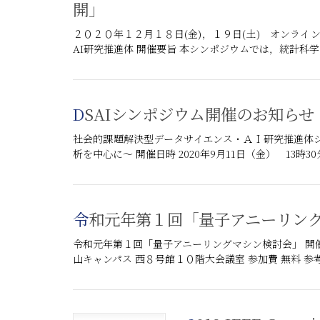
開」
２０２０年１２月１８日(金)，１９日(土) オンライ
AI研究推進体 開催要旨 本シンポジウムでは，統計科
DSAIシンポジウム開催のお知らせ
社会的課題解決型データサイエンス・ＡＩ研究推進体
析を中心に～ 開催日時 2020年9月11日（金） 13時30分
令和元年第１回「量子アニーリン
令和元年第１回「量子アニーリングマシン検討会」 開催日 201
山キャンパス 西８号館１０階大会議室 参加費 無料 参考 J