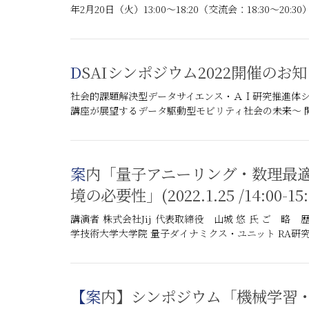
年2月20日（火）13:00～18:20（交流会：18:30～20:
DSAIシンポジウム2022開催のお
社会的課題解決型データサイエンス・ＡＩ研究推進体シンポ
講座が展望するデータ駆動型モビリティ社会の未来～ 開催日時
案内「量子アニーリング・数理最適化の活用事例と非専門家のための開発環
境の必要性」(2022.1.25 /14:00-15:
講演者 株式会社Jij 代表取締役 山城 悠 氏 ご 略 
学技術大学大学院 量子ダイナミクス・ユニット RA研究員 
【案内】シンポジウム「機械学習・統計学・最適化の数理とAI技術への展