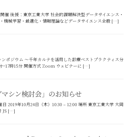
ン開催 後援：東京工業大学 社会的課題解決型データサイエンス・
学・機械学習・最適化・情報理論などデータサイエンス全般 […]
シンポジウム ～千年カルテを活用した診療ベストプラクティス分
−17時15分 開催方式 Zoom ウェビナーに […]
グマシン検討会」のお知らせ
9年10月24日（木）10:30 – 12:00 場所 東京工業大学 大岡
S […]