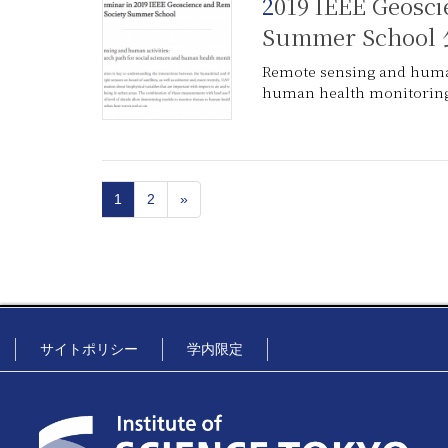
2019 IEEE Geoscience and Remote Sensing Society
Summer Scho
Remote sensing and human 
human health monitorin
1
2
»
サイトポリシー
学内限定